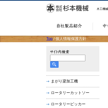
木工機
Top
/ 個人情報保護方針
まがり梁加工機
ロータリーカットソー
ロータリーピッカー