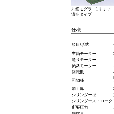
丸鋸モグラー1リミッ
溝突タイプ
仕様
項目/形式
主軸モーター
送りモーター
傾斜モーター
回転数
刃物径
加工厚
シリンダー径
シリンダーストローク
所要圧力
溝突長