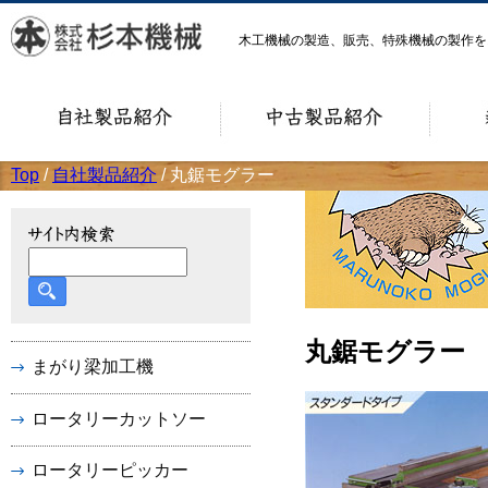
木工機械の製造、販売、特殊機械の製作
Top
/
自社製品紹介
/ 丸鋸モグラー
丸鋸モグラー
まがり梁加工機
ロータリーカットソー
ロータリーピッカー