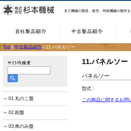
木工機械の製造、販売、特殊機械の製作
Top
/
中古製品紹介
/ 11.パネルソー
11.パネルソー
パネルソー
型式：
01.丸のこ盤
この商品に関するお問
02.鉋盤
03.角のみ盤